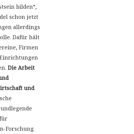
sein bilden“,
el schon jetzt
ngen allerdings
lle. Dafür hält
ereine, Firmen
 Einrichtungen
en.
Die Arbeit
und
rtschaft und
sche
grundlegende
für
en-Forschung