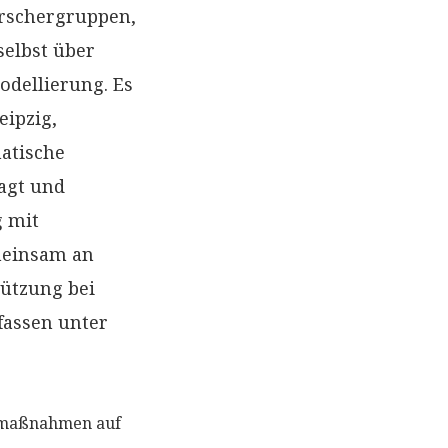
orschergruppen,
selbst über
odellierung. Es
eipzig,
atische
agt und
g mit
meinsam an
tützung bei
fassen unter
tzmaßnahmen auf