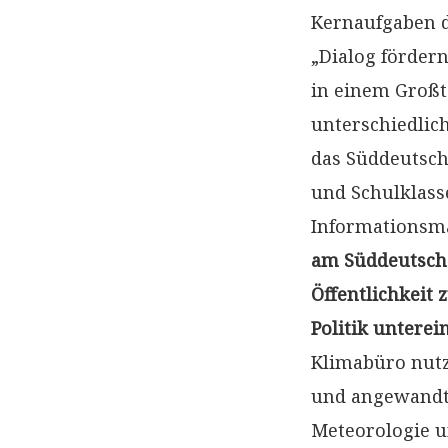
Kernaufgaben d
„Dialog förder
in einem Großte
unterschiedlich
das Süddeutsch
und Schulklasse
Informationsma
am Süddeutsche
Öffentlichkeit 
Politik untere
Klimabüro nutz
und angewandte 
Meteorologie 