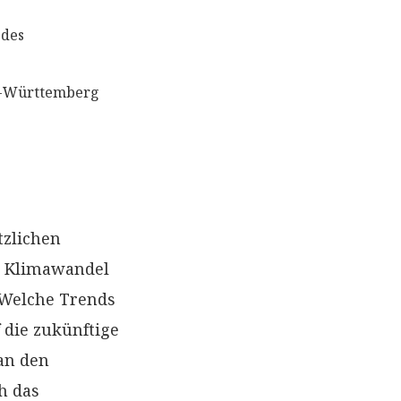
 des
en-Württemberg
tzlichen
e Klimawandel
 Welche Trends
 die zukünftige
an den
h das