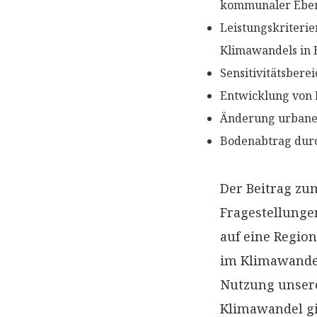
kommunaler Ebene
Leistungskriteri
Klimawandels in
Sensitivitätsber
Entwicklung von 
Änderung urbaner
Bodenabtrag durc
Der Beitrag zum
Fragestellunge
auf eine Regio
im Klimawandel
Nutzung unsere
Klimawandel gib