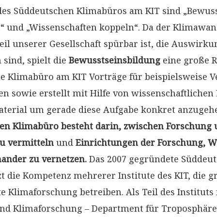
es Süddeutschen Klimabüros am KIT sind „Bewusst
n“ und „Wissenschaften koppeln“. Da der Klimawand
il unserer Gesellschaft spürbar ist, die Auswirku
 sind, spielt die
Bewusstseinsbildung
eine große Ro
e Klimabüro am KIT Vorträge für beispielsweise V
n sowie erstellt mit Hilfe von wissenschaftlichen
terial um gerade diese Aufgabe konkret anzugeh
n Klimabüro besteht darin, zwischen Forschung 
zu vermitteln
und
Einrichtungen der Forschung, Wi
inander zu vernetzen.
Das 2007 gegründete Süddeut
t die Kompetenz mehrerer Institute des KIT, die 
Klimaforschung betreiben. Als Teil des Instituts 
und Klimaforschung – Department für Troposphär