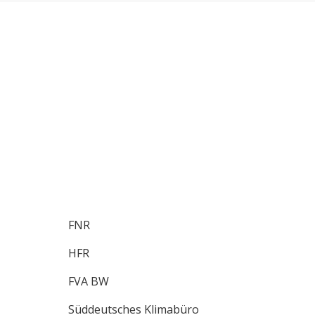
FNR
HFR
FVA BW
Süddeutsches Klimabüro